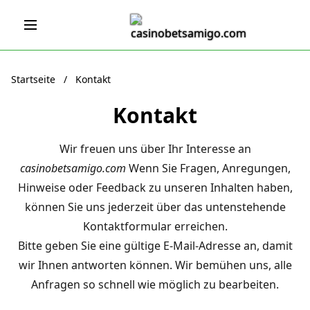
Startseite
/
Kontakt
Kontakt
Wir freuen uns über Ihr Interesse an
casinobetsamigo.com
Wenn Sie Fragen, Anregungen,
Hinweise oder Feedback zu unseren Inhalten haben,
können Sie uns jederzeit über das untenstehende
Kontaktformular erreichen.
Bitte geben Sie eine gültige E-Mail-Adresse an, damit
wir Ihnen antworten können. Wir bemühen uns, alle
Anfragen so schnell wie möglich zu bearbeiten.