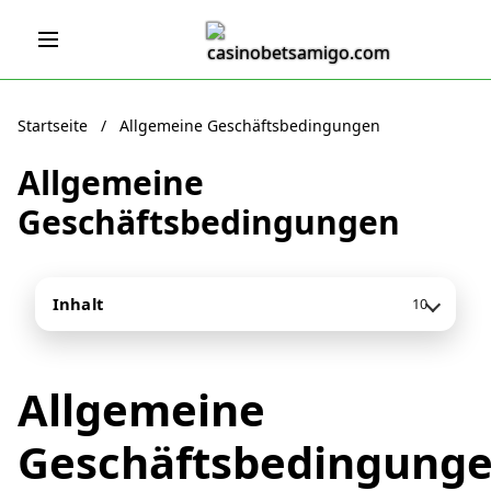
Startseite
/
Allgemeine Geschäftsbedingungen
Allgemeine
Geschäftsbedingungen
Inhalt
10
Allgemeine
Geschäftsbedingung