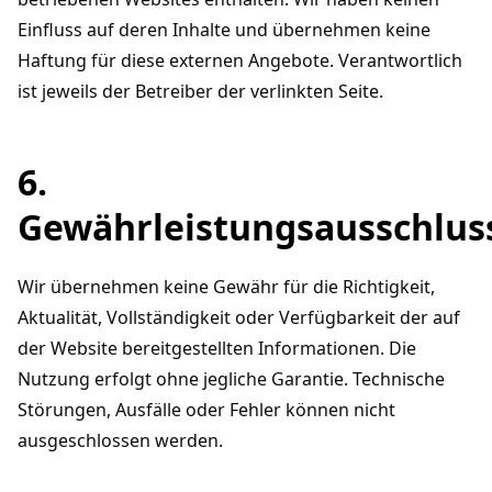
Einfluss auf deren Inhalte und übernehmen keine
Haftung für diese externen Angebote. Verantwortlich
ist jeweils der Betreiber der verlinkten Seite.
6.
Gewährleistungsausschlus
Wir übernehmen keine Gewähr für die Richtigkeit,
Aktualität, Vollständigkeit oder Verfügbarkeit der auf
der Website bereitgestellten Informationen. Die
Nutzung erfolgt ohne jegliche Garantie. Technische
Störungen, Ausfälle oder Fehler können nicht
ausgeschlossen werden.