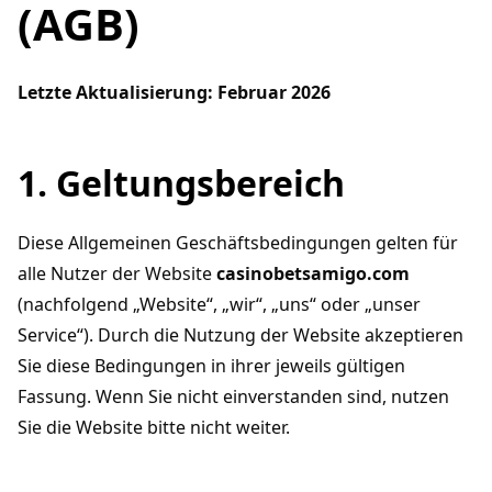
(AGB)
Letzte Aktualisierung: Februar 2026
1. Geltungsbereich
Diese Allgemeinen Geschäftsbedingungen gelten für
alle Nutzer der Website
casinobetsamigo.com
(nachfolgend „Website“, „wir“, „uns“ oder „unser
Service“). Durch die Nutzung der Website akzeptieren
Sie diese Bedingungen in ihrer jeweils gültigen
Fassung. Wenn Sie nicht einverstanden sind, nutzen
Sie die Website bitte nicht weiter.